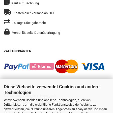
Kauf auf Rechnung
Kostenloser Versand ab 50 €
14 Tage Rückgaberecht
Verschlüsselte Datenübertragung
ZAHLUNGSARTEN
KONTAKT
Diese Webseite verwendet Cookies und andere
Technologien
Stoffeinsel / Schneiderei Hemsbach
Gleiwitzer Str. 14
Wir verwenden Cookies und ähnliche Technologien, auch von
69502 Hemsbach
Drittanbietern, um die ordentliche Funktionsweise der Website zu
gewährleisten, die Nutzung unseres Angebotes zu analysieren und Ihnen