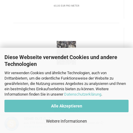
60,00 EUR pro Meter
Diese Webseite verwendet Cookies und andere
Technologien
Baumwollsatin Animal creme schwarz
Wir verwenden Cookies und ähnliche Technologien, auch von
Drittanbietern, um die ordentliche Funktionsweise der Website zu
gewährleisten, die Nutzung unseres Angebotes zu analysieren und Ihnen
ein bestmögliches Einkaufserlebnis bieten zu können. Weitere
Informationen finden Sie in unserer
Datenschutzerklärung
.
24,99 EUR
Alle Akzeptieren
24,99 EUR pro Meter
SEHR GUT
(5 / 5)
Weitere Informationen
aus
378
Bewertungen bei: dawanda.com, shopvote.de ⓘ
Informationen zur Echtheit der Bewertungen