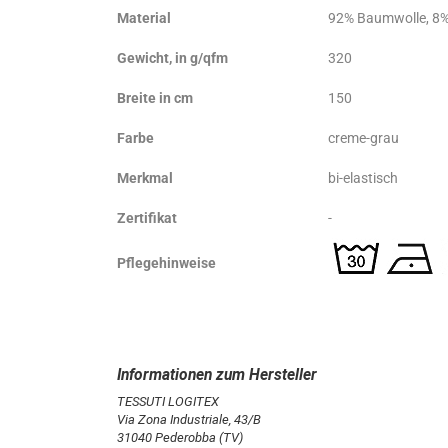
Material
92% Baumwolle, 8%
Gewicht, in g/qfm
320
Breite in cm
150
Farbe
creme-grau
Merkmal
bi-elastisch
Zertifikat
-
Pflegehinweise
TESSUTI LOGITEX
Via Zona Industriale, 43/B
31040 Pederobba (TV)