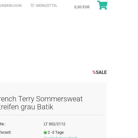
UNDENLOGIN
MERKZETTEL
0,00 EUR
%
SALE
rench Terry Sommersweat
treifen grau Batik
Nr.:
LT 502/2112
ferzeit:
2 -3 Tage