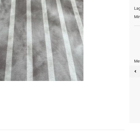
Lag
Min
Met
Meter