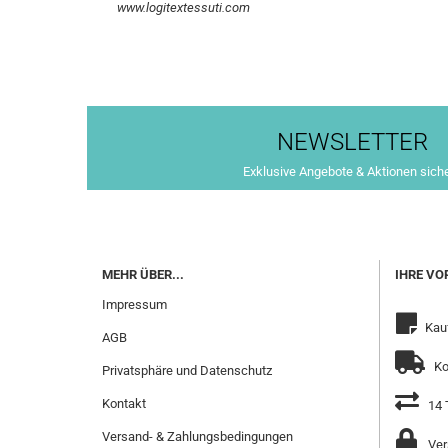
www.logitextessuti.com
NEWSLETTER
Exklusive Angebote & Aktionen sich
MEHR ÜBER...
IHRE VO
Impressum
Kau
AGB
Ko
Privatsphäre und Datenschutz
Kontakt
14 
Versand- & Zahlungsbedingungen
Ver