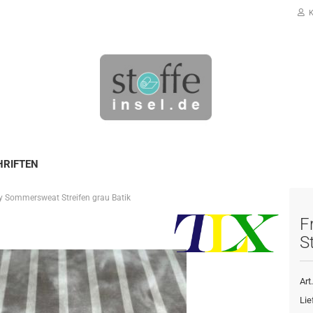
K
HRIFTEN
ry Sommersweat Streifen grau Batik
Konto erstellen
F
Passwort vergessen?
S
Art.
Lie