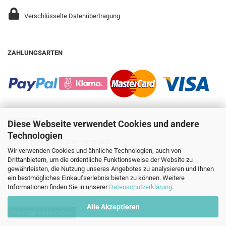
Verschlüsselte Datenübertragung
ZAHLUNGSARTEN
KONTAKT
Diese Webseite verwendet Cookies und andere
Technologien
Stoffeinsel / Schneiderei Hemsbach
Wir verwenden Cookies und ähnliche Technologien, auch von
Gleiwitzer Str. 14
Drittanbietern, um die ordentliche Funktionsweise der Website zu
69502 Hemsbach
gewährleisten, die Nutzung unseres Angebotes zu analysieren und Ihnen
ein bestmögliches Einkaufserlebnis bieten zu können. Weitere
+49 6201 8735035
Informationen finden Sie in unserer
info@stoffeinsel.de
Datenschutzerklärung
.
Alle Akzeptieren
Vertrag widerrufen