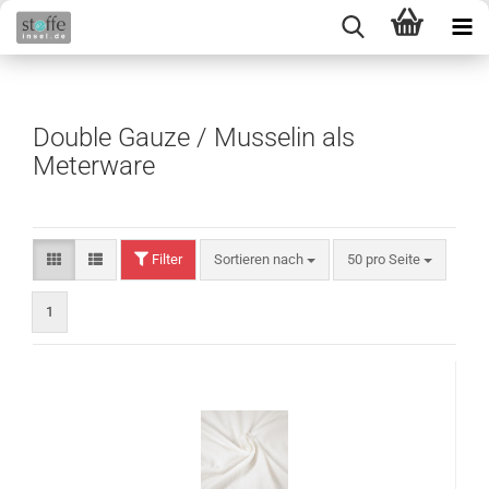
Double Gauze / Musselin als
Meterware
Filter
Sortieren nach
50 pro Seite
1