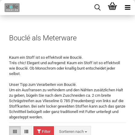
Bouclé als Meterware
Kaum ein Stoff ist so effektvoll wie Bouclé.
Trés chic! Elegant und aufregend: Kaum ein Stoff ist so effektvoll
wie Bouclé. Ob Monochrom oder knallig bunt entscheidet jeder
selbst.
Unser Tipp zum Verarbeiten von Bouclé.
Um ein Ausfransen zu verhindern und den Nähten zusätzlichen Halt
zu geben, bügeln Sie nach dem Zuschneiden ca. 2 cm breite
Schrägstreifen aus Vlieseline G 785 (Freudenberg) von links auf die
Stoffkanten. Bei sehr locker gewebten Stoffen kann auch das ganze
Schnittteil bebügelt oder ganz traditionell mit Futter unterlegt und
abgesteppt werden.
Filter
Sortieren nach