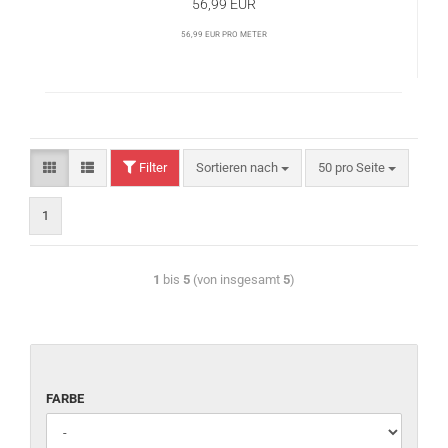
56,99 EUR
56,99 EUR pro Meter
Filter
Sortieren nach
50 pro Seite
1
1
bis
5
(von insgesamt
5
)
FARBE