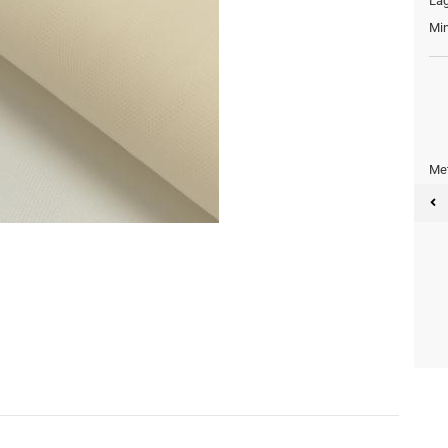
Lag
Min
Met
Meter