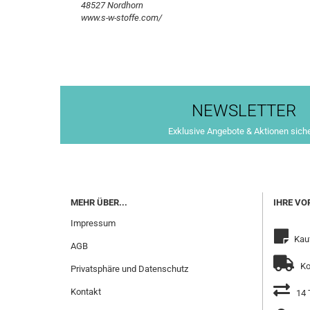
48527 Nordhorn
www.s-w-stoffe.com/
NEWSLETTER
Exklusive Angebote & Aktionen sich
MEHR ÜBER...
IHRE VO
Impressum
Kau
AGB
Ko
Privatsphäre und Datenschutz
Kontakt
14 