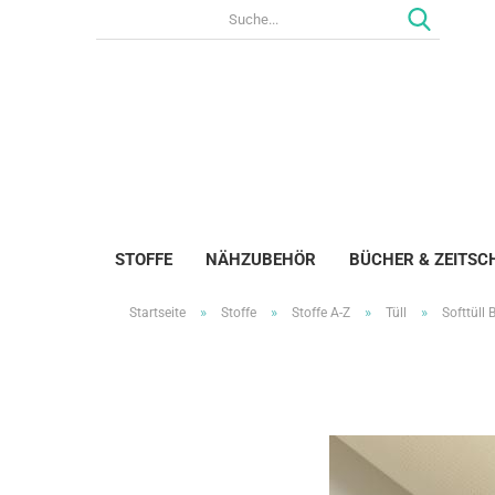
STOFFE
NÄHZUBEHÖR
BÜCHER & ZEITSC
»
»
»
»
Startseite
Stoffe
Stoffe A-Z
Tüll
Softtüll 