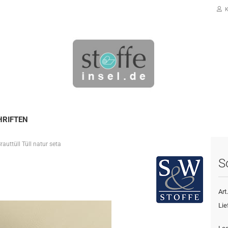
K
HRIFTEN
Brauttüll Tüll natur seta
Konto erstellen
So
Passwort vergessen?
Art.
Lie