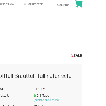
UNDENLOGIN
MERKZETTEL
0,00 EUR
%
SALE
fttüll Brauttüll Tüll natur seta
Nr.:
ST 1002
ferzeit:
2 -3 Tage
(Ausland abweichend)