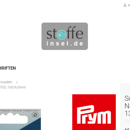
K
HRIFTEN
»
nnadeln
Konto erstellen
/705, 100/6,0mm
Passwort vergessen?
S
N
1
Art.