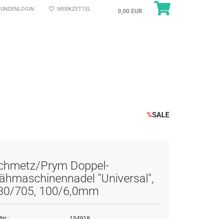
UNDENLOGIN
MERKZETTEL
0,00 EUR
%
SALE
chmetz/Prym Doppel-
ähmaschinennadel "Universal",
30/705, 100/6,0mm
Nr.:
154918