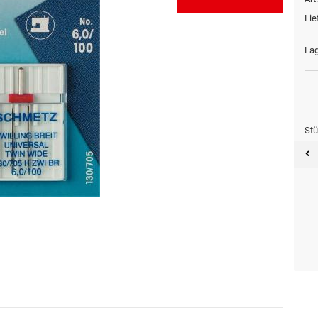
Lie
Lag
Stü
Stück