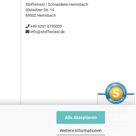
Stoffeinsel / Schneiderei Hemsbach
Gleiwitzer Str. 14
69502 Hemsbach
+49 6201 8735035
info@stoffeinsel.de
SEHR GUT
5 / 5
Alle Akzeptieren
aus 378 Bewertungen
bei: dawanda.com,
Weitere Informationen
shopvote.de