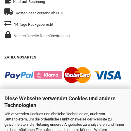
Kauf auf Rechnung
Kostenloser Versand ab 50 €
14 Tage Rückgaberecht
Verschlüsselte Datenübertragung
ZAHLUNGSARTEN
KONTAKT
Diese Webseite verwendet Cookies und andere
Technologien
Stoffeinsel / Schneiderei Hemsbach
Gleiwitzer Str. 14
Wir verwenden Cookies und ähnliche Technologien, auch von
69502 Hemsbach
Drittanbietern, um die ordentliche Funktionsweise der Website zu
gewährleisten, die Nutzung unseres Angebotes zu analysieren und Ihnen
+49 6201 8735035
ein bestmögliches Einkaufserlebnis bieten zu können. Weitere