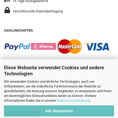
14 Tage Rückgaberecht
Verschlüsselte Datenübertragung
ZAHLUNGSARTEN
KONTAKT
Diese Webseite verwendet Cookies und andere
Technologien
Stoffeinsel / Schneiderei Hemsbach
Gleiwitzer Str. 14
Wir verwenden Cookies und ähnliche Technologien, auch von
69502 Hemsbach
Drittanbietern, um die ordentliche Funktionsweise der Website zu
gewährleisten, die Nutzung unseres Angebotes zu analysieren und Ihnen
+49 6201 8735035
ein bestmögliches Einkaufserlebnis bieten zu können. Weitere
info@stoffeinsel.de
Informationen finden Sie in unserer
Datenschutzerklärung
.
Alle Akzeptieren
Vertrag widerrufen