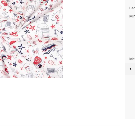
Lag
Min
Met
Meter