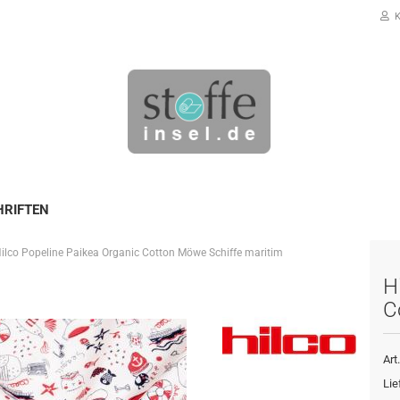
K
HRIFTEN
ilco Popeline Paikea Organic Cotton Möwe Schiffe maritim
Konto erstellen
H
Passwort vergessen?
C
Art.
Lie