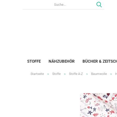
STOFFE
NÄHZUBEHÖR
BÜCHER & ZEITSC
»
»
»
»
Startseite
Stoffe
Stoffe A-Z
Baumwolle
H