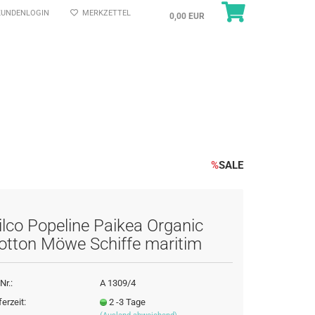
UNDENLOGIN
MERKZETTEL
0,00 EUR
%
SALE
ilco Popeline Paikea Organic
otton Möwe Schiffe maritim
Nr.:
A 1309/4
ferzeit:
2 -3 Tage