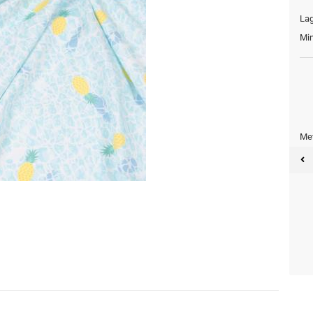
Lag
Min
Met
Meter