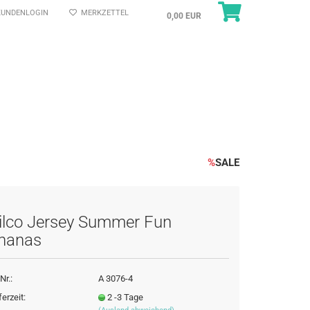
UNDENLOGIN
MERKZETTEL
0,00 EUR
%
SALE
ilco Jersey Summer Fun
nanas
Nr.:
A 3076-4
ferzeit:
2 -3 Tage