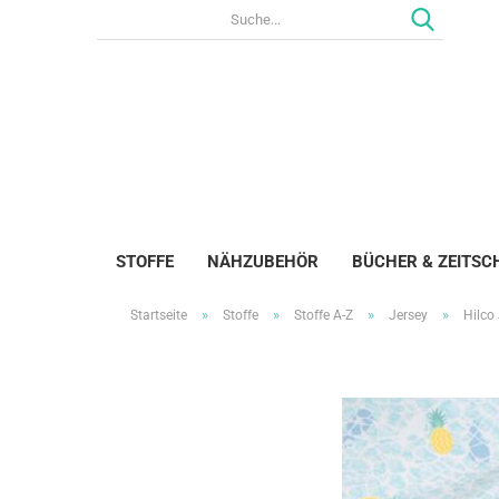
STOFFE
NÄHZUBEHÖR
BÜCHER & ZEITSC
»
»
»
»
Startseite
Stoffe
Stoffe A-Z
Jersey
Hilco