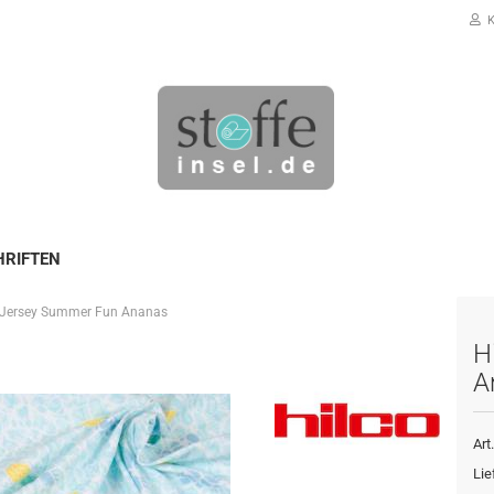
K
HRIFTEN
 Jersey Summer Fun Ananas
Konto erstellen
H
Passwort vergessen?
A
Art.
Lie