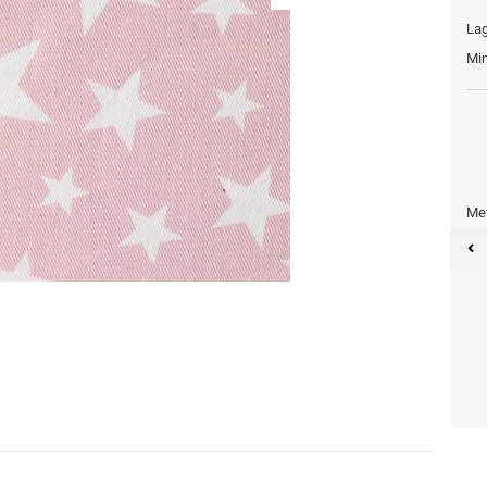
Lag
Min
Met
Meter