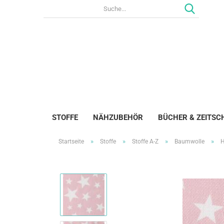
STOFFE
NÄHZUBEHÖR
BÜCHER & ZEITSC
»
»
»
»
Startseite
Stoffe
Stoffe A-Z
Baumwolle
H