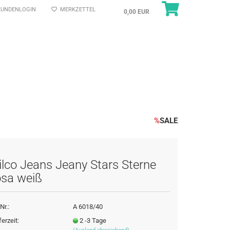
UNDENLOGIN
MERKZETTEL
0,00 EUR
%
SALE
ilco Jeans Jeany Stars Sterne
osa weiß
Nr.:
A 6018/40
ferzeit:
2 -3 Tage