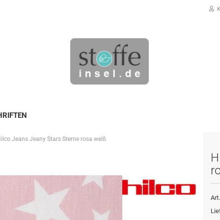
K
HRIFTEN
ilco Jeans Jeany Stars Sterne rosa weiß
Konto erstellen
H
Passwort vergessen?
r
Art.
Lie