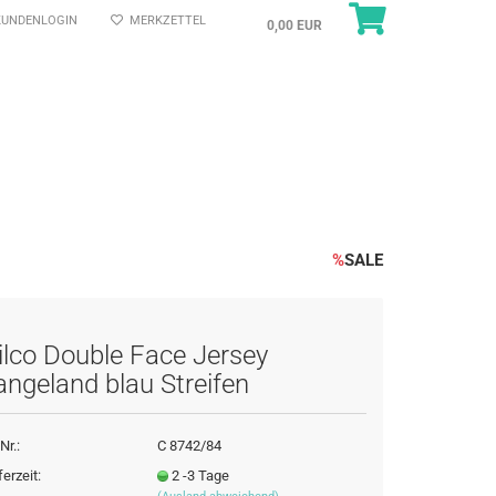
UNDENLOGIN
MERKZETTEL
0,00 EUR
%
SALE
ilco Double Face Jersey
angeland blau Streifen
Nr.:
C 8742/84
ferzeit:
2 -3 Tage