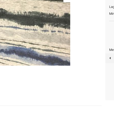
Lag
Min
Met
Meter