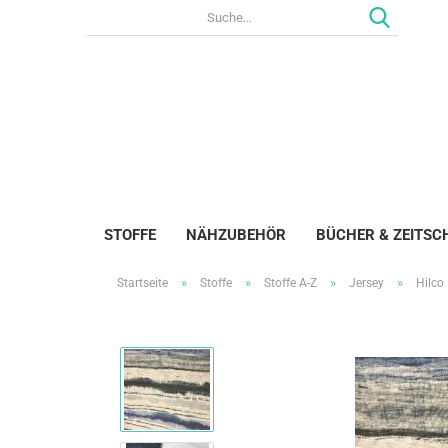
STOFFE
NÄHZUBEHÖR
BÜCHER & ZEITSC
»
»
»
»
Startseite
Stoffe
Stoffe A-Z
Jersey
Hilco