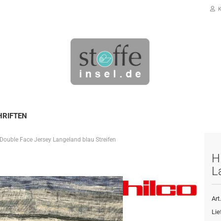
K
HRIFTEN
 Double Face Jersey Langeland blau Streifen
Konto erstellen
H
Passwort vergessen?
L
Art.
Lie