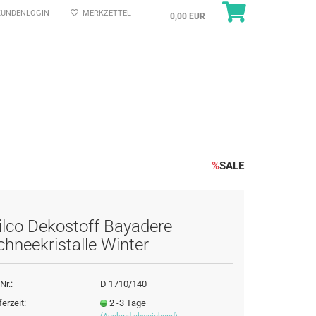
UNDENLOGIN
MERKZETTEL
0,00 EUR
%
SALE
ilco Dekostoff Bayadere
chneekristalle Winter
Nr.:
D 1710/140
ferzeit:
2 -3 Tage