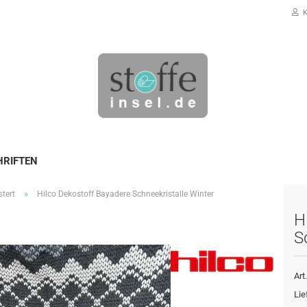
K
HRIFTEN
»
tert
Hilco Dekostoff Bayadere Schneekristalle Winter
Konto erstellen
H
Passwort vergessen?
S
Art.
Lie