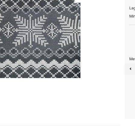
Lag
Min
Met
Meter