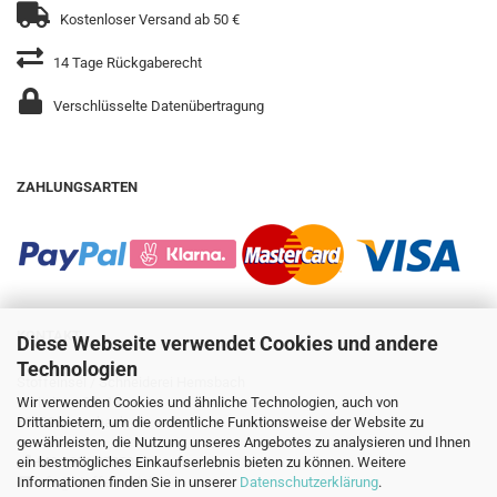
Kostenloser Versand ab 50 €
14 Tage Rückgaberecht
Verschlüsselte Datenübertragung
ZAHLUNGSARTEN
KONTAKT
Diese Webseite verwendet Cookies und andere
Technologien
Stoffeinsel / Schneiderei Hemsbach
Gleiwitzer Str. 14
Wir verwenden Cookies und ähnliche Technologien, auch von
69502 Hemsbach
Drittanbietern, um die ordentliche Funktionsweise der Website zu
gewährleisten, die Nutzung unseres Angebotes zu analysieren und Ihnen
+49 6201 8735035
ein bestmögliches Einkaufserlebnis bieten zu können. Weitere
info@stoffeinsel.de
Informationen finden Sie in unserer
Datenschutzerklärung
.