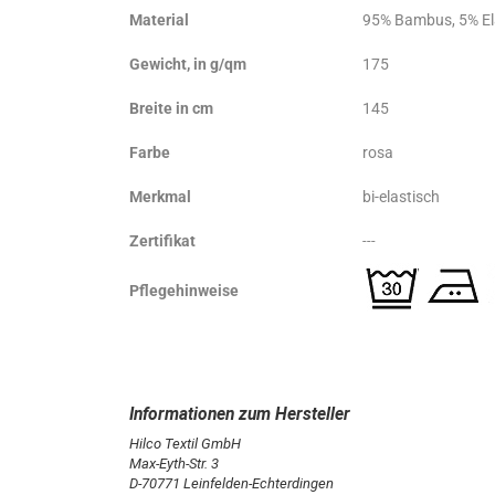
Material
95% Bambus, 5% E
Gewicht, in g/qm
175
Breite in cm
145
Farbe
rosa
Merkmal
bi-elastisch
Zertifikat
---
Pflegehinweise
Hilco Textil GmbH
Max-Eyth-Str. 3
D-70771 Leinfelden-Echterdingen