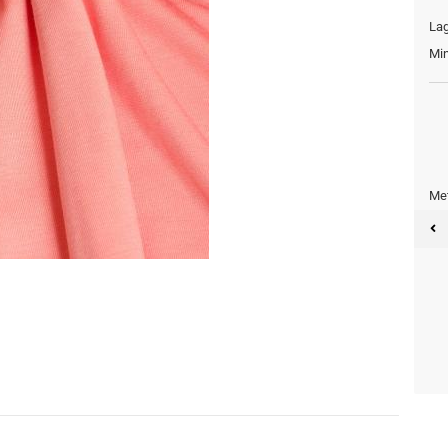
Lag
Min
Met
Meter