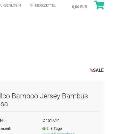
UNDENLOGIN
MERKZETTEL
0,00 EUR
%
SALE
ilco Bamboo Jersey Bambus
osa
Nr.:
C 1517/41
ferzeit:
2 -3 Tage