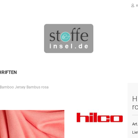
K
HRIFTEN
 Bamboo Jersey Bambus rosa
Konto erstellen
H
Passwort vergessen?
r
Art.
Lie