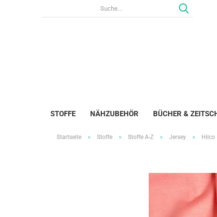
STOFFE
NÄHZUBEHÖR
BÜCHER & ZEITSC
»
»
»
»
Startseite
Stoffe
Stoffe A-Z
Jersey
Hilco