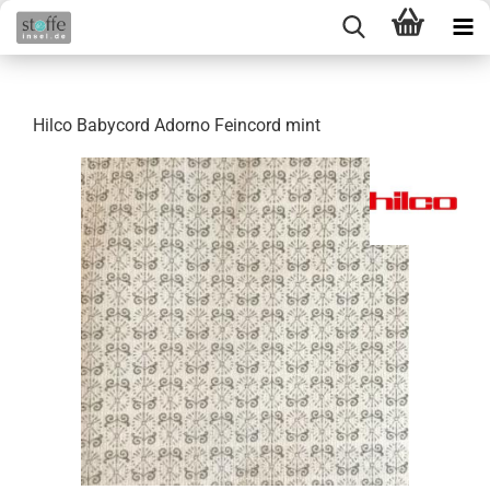
Hilco Babycord Adorno Feincord mint