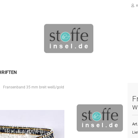
K
HRIFTEN
Fransenband 35 mm breit weiß/gold
Konto erstellen
F
Passwort vergessen?
w
Art.
Lie