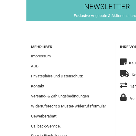
NEWSLETTER
Exklusive Angebote & Aktionen sich
MEHR ÜBER...
IHRE VO
Impressum
Kau
AGB
Ko
Privatsphäre und Datenschutz
Kontakt
14 
Versand- & Zahlungsbedingungen
Ver
Widerrufsrecht & Muster-Widerrufsformular
Gewerberabatt
Callback-Service.
Cookie Einstellungen