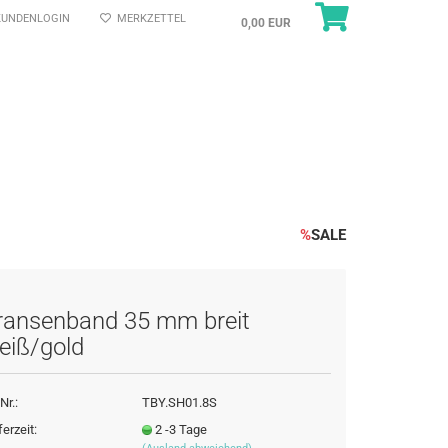
UNDENLOGIN
MERKZETTEL
0,00 EUR
%
SALE
ransenband 35 mm breit
eiß/gold
Nr.:
TBY.SH01.8S
ferzeit:
2 -3 Tage