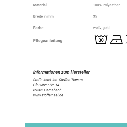
Material
100% Polyesther
Breite in mm
35
Farbe
weiß, gold
Pflegeanleitung
Stoffe-Insel, Ihn. Steffen Towara
Gleiwitzer Str. 14
69502 Hemsbach
www.stoffeinsel.de