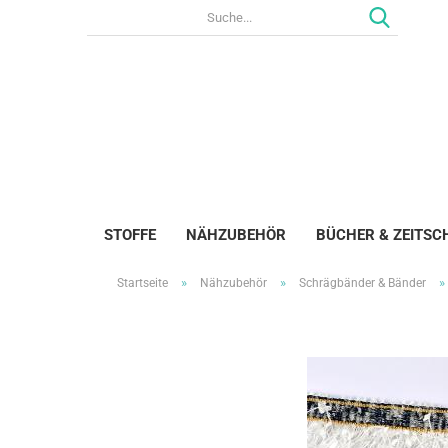
STOFFE
NÄHZUBEHÖR
BÜCHER & ZEITSC
»
»
»
Startseite
Nähzubehör
Schrägbänder & Bänder