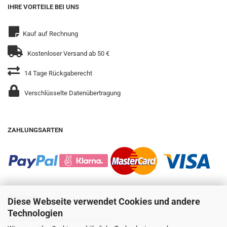
IHRE VORTEILE BEI UNS
Kauf auf Rechnung
Kostenloser Versand ab 50 €
14 Tage Rückgaberecht
Verschlüsselte Datenübertragung
ZAHLUNGSARTEN
KONTAKT
Diese Webseite verwendet Cookies und andere
Technologien
Stoffeinsel / Schneiderei Hemsbach