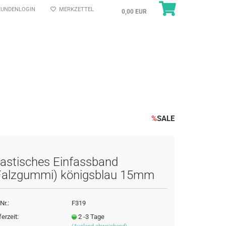
UNDENLOGIN
MERKZETTEL
0,00 EUR
%
SALE
lastisches Einfassband
Falzgummi) königsblau 15mm
Nr.:
F319
ferzeit:
2 -3 Tage