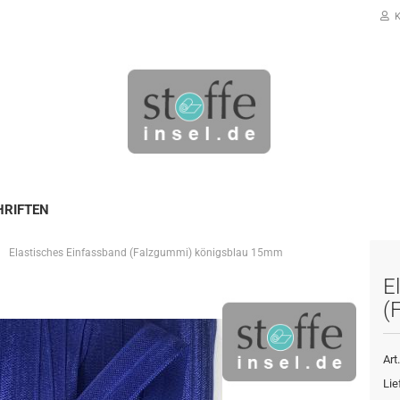
K
HRIFTEN
Elastisches Einfassband (Falzgummi) königsblau 15mm
Konto erstellen
E
Passwort vergessen?
(
Art.
Lie